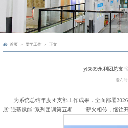
首页
团学工作
正文
>
>
yl6809永利团总
发布时间
为系统总结年度团支部工作成果，全面部署2026
展“强基赋能”系列团训第五期——“薪火相传，继往