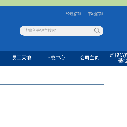
经理信箱
书记信箱
|
虚拟仿
员工天地
下载中心
公司主页
基