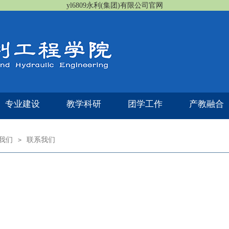
yl6809永利(集团)有限公司官网
专业建设
教学科研
团学工作
产教融合
我们
联系我们
>