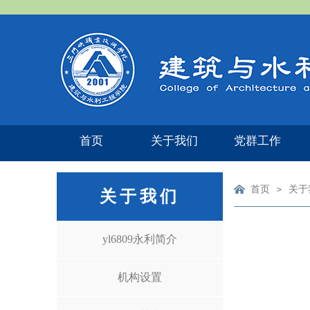
首页
关于我们
党群工作
首页
关于
>
关于我们
yl6809永利简介
机构设置