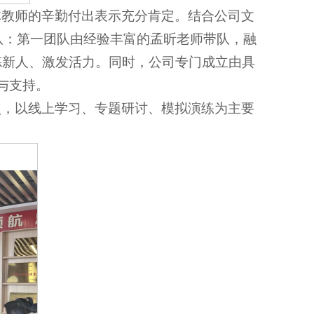
体教师的辛勤付出表示充分肯定。结合公司文
队：第一团队由经验丰富的孟昕老师带队，融
炼新人、激发活力。同时，公司专门成立由具
与支持。
点，以线上学习、专题研讨、模拟演练为主要