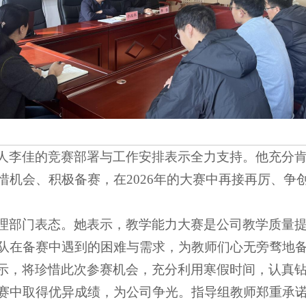
人李佳的竞赛部署与工作安排表示全力支持。他充分
惜机会、积极备赛，在2026年的大赛中再接再厉、争
理部门表态。她表示，教学能力大赛是公司教学质量
队在备赛中遇到的困难与需求，为教师们心无旁骛地
示，将珍惜此次参赛机会，充分利用寒假时间，认真
赛中取得优异成绩，为公司争光。指导组教师郑重承