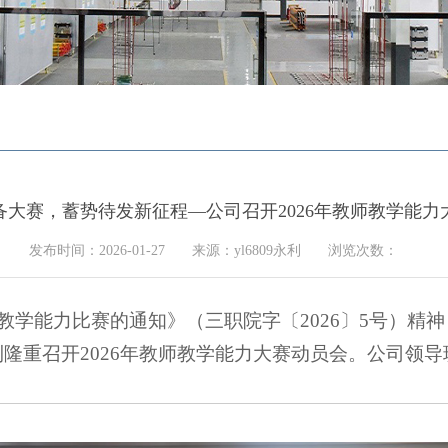
备大赛，蓄势待发新征程—公司召开2026年教师教学能力
发布时间：2026-01-27
来源：yl6809永利
浏览次数：
师教学能力比赛的通知》（三职院字〔2026〕5号）精
9永利隆重召开2026年教师教学能力大赛动员会。公司