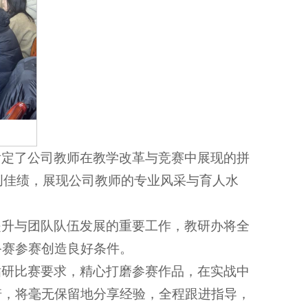
肯定了公司教师在教学改革与竞赛中展现的拼
创佳绩，展现公司教师的专业风采与育人水
提升与团队队伍发展的重要工作，教研办将全
备赛参赛创造良好条件。
钻研比赛要求，精心打磨参赛作品，在实战中
诺，将毫无保留地分享经验，全程跟进指导，