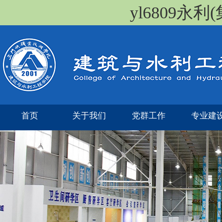
yl6809永
首页
关于我们
党群工作
专业建