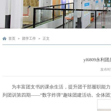
首页
团学工作
正文
>
>
yl6809永
发布时间
为丰富团支书的课余生活，提升团干部履职能力，增强
列团训第四期——“数字炸弹”趣味团建活动。全体