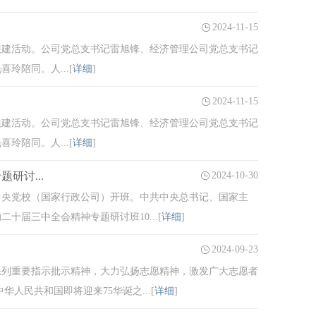
2024-11-15
联建活动。​公司党总支书记雷旭锋、经济管理公司党总支书记
陪同。人...[
详细
]
2024-11-15
联建活动。​公司党总支书记雷旭锋、经济管理公司党总支书记
陪同。人...[
详细
]
研讨...
2024-10-30
中央党校（国家行政公司）开班。中共中央总书记、国家主
届三中全会精神专题研讨班10...[
详细
]
2024-09-23
系列重要指示批示精神，大力弘扬志愿精神，激发广大志愿者
民共和国即将迎来75华诞之...[
详细
]